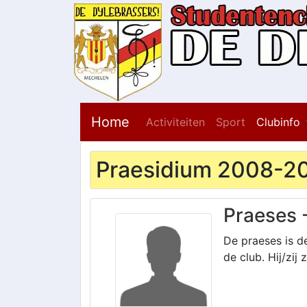
Home
Activiteiten
Sport
Clubinfo
Praesidium 2008-2
Praeses 
De praeses is d
de club. Hij/zij