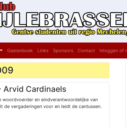
Gastenboek
Links
Sponsors
Contact
Inloggen of 
009
- Arvid Cardinaels
e woordvoerder en eindverantwoordelijke van
 zit de vergaderingen voor en leidt de cantussen.