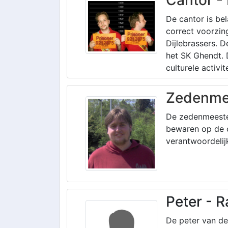
Cantor -
De cantor is bel
correct voorzin
Dijlebrassers. 
het SK Ghendt. 
culturele activi
Zedenmee
De zedenmeester
bewaren op de 
verantwoordelijk
Peter - 
De peter van de