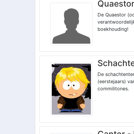
Quaestor
De Quaestor (oo
verantwoordelijk
boekhouding!
Schachte
De schachtente
(eerstejaars) va
commilitones.